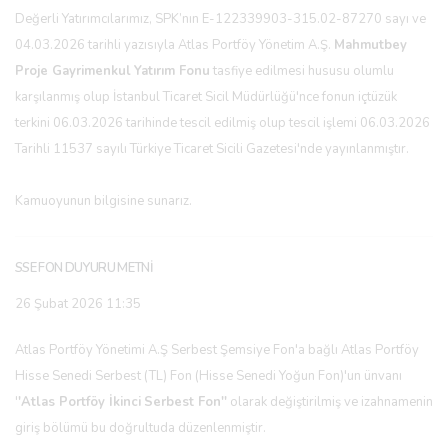
Değerli Yatırımcılarımız, SPK’nın E-122339903-315.02-87270 sayı ve
04.03.2026 tarihli yazısıyla Atlas Portföy Yönetim A.Ş.
Mahmutbey
Proje Gayrimenkul
Yatırım Fonu
tasfiye edilmesi hususu olumlu
karşılanmış olup İstanbul Ticaret Sicil Müdürlüğü'nce fonun içtüzük
terkini 06.03.2026 tarihinde tescil edilmiş olup tescil işlemi 06.03.2026
Tarihli 11537 sayılı Türkiye Ticaret Sicili Gazetesi'nde yayınlanmıştır.
Kamuoyunun bilgisine sunarız.
SSE FON DUYURU METNİ
26 Şubat 2026 11:35
Atlas Portföy Yönetimi A.Ş Serbest Şemsiye Fon'a bağlı Atlas Portföy
Hisse Senedi Serbest (TL) Fon (Hisse Senedi Yoğun Fon)'un ünvanı
'
'Atlas Portföy İkinci
Serbest Fon''
olarak değiştirilmiş ve izahnamenin
giriş bölümü bu doğrultuda düzenlenmiştir.