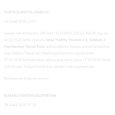
TASFIYE OLAN FONLARIMIZ HK.
18 Şubat 2026 14:51
Değerli Yatırımcılarımız, SPK’nın E-12233903-315.02-86036
sayı ve
10.02.2026 tarihli yazısıyla
Atlas Portföy Yönetim A.Ş. Göktürk-2
Gayrimenkul Yatırım Fonu
tasfiye edilmesi hususu olumlu karşılanmış
olup İstanbul Ticaret Sicil Müdürlüğü'nce fonun içtüzük terkini
17.02.2026 tarihinde tescil edilmiş olup tescil işlemi 17.02.2026 Tarihli
11524 sayılı Türkiye Ticaret Sicili Gazetesi'nde yayınlanmıştır.
Kamuoyunun bilgisine sunarız.
SORUMLU YÖNETIM İLKELERI BEYANI
18 Aralık 2025 17:25