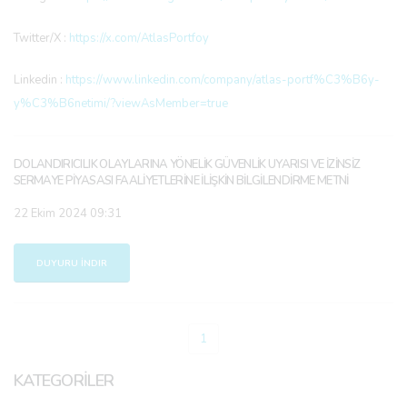
Twitter/X :
https://x.com/AtlasPortfoy
Linkedin :
https://www.linkedin.com/company/atlas-portf%C3%B6y-
y%C3%B6netimi/?viewAsMember=true
DOLANDIRICILIK OLAYLARINA YÖNELİK GÜVENLİK UYARISI VE İZİNSİZ
SERMAYE PİYASASI FAALİYETLERİNE İLİŞKİN BİLGİLENDİRME METNİ
22 Ekim 2024 09:31
DUYURU İNDIR
1
KATEGORİLER