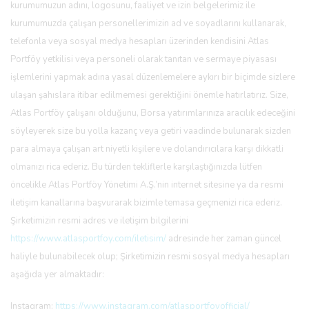
kurumumuzun adını, logosunu, faaliyet ve izin belgelerimiz ile
kurumumuzda çalışan personellerimizin ad ve soyadlarını kullanarak,
telefonla veya sosyal medya hesapları üzerinden kendisini Atlas
Portföy yetkilisi veya personeli olarak tanıtan ve sermaye piyasası
işlemlerini yapmak adına yasal düzenlemelere aykırı bir biçimde sizlere
ulaşan şahıslara itibar edilmemesi gerektiğini önemle hatırlatırız. Size,
Atlas Portföy çalışanı olduğunu, Borsa yatırımlarınıza aracılık edeceğini
söyleyerek size bu yolla kazanç veya getiri vaadinde bulunarak sizden
para almaya çalışan art niyetli kişilere ve dolandırıcılara karşı dikkatli
olmanızı rica ederiz. Bu türden tekliflerle karşılaştığınızda lütfen
öncelikle Atlas Portföy Yönetimi A.Ş.’nin internet sitesine ya da resmi
iletişim kanallarına başvurarak bizimle temasa geçmenizi rica ederiz.
Şirketimizin resmi adres ve iletişim bilgilerini
https://www.atlasportfoy.com/iletisim/
adresinde her zaman güncel
haliyle bulunabilecek olup; Şirketimizin resmi sosyal medya hesapları
aşağıda yer almaktadır:
Instagram:
https://www.instagram.com/atlasportfoyofficial/