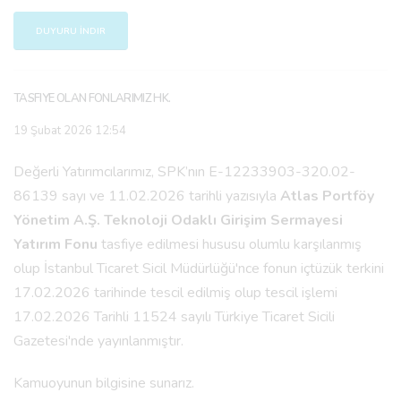
DUYURU İNDIR
TASFIYE OLAN FONLARIMIZ HK.
19 Şubat 2026 12:54
Değerli Yatırımcılarımız, SPK’nın E-12233903-320.02-
86139 sayı ve 11.02.2026 tarihli yazısıyla
Atlas Portföy
Yönetim A.Ş. Teknoloji Odaklı Girişim Sermayesi
Yatırım Fonu
tasfiye edilmesi hususu olumlu karşılanmış
olup İstanbul Ticaret Sicil Müdürlüğü'nce fonun içtüzük terkini
17.02.2026 tarihinde tescil edilmiş olup tescil işlemi
17.02.2026 Tarihli 11524 sayılı Türkiye Ticaret Sicili
Gazetesi'nde yayınlanmıştır.
Kamuoyunun bilgisine sunarız.