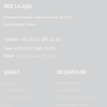
BİZE ULAŞIN
Esentepe Mahallesi Haberler Sokak No:10-3
Şişli-İstanbul/Türkiye
Telefon: +90 (212) 385 32 00
Faks: +90 (212) 385 32 01
Email:
info@atlasportfoy.com
ŞİRKET
BİLDİRİMLER
Kurumsal
KVKK Politikası
Ortaklık Yapımız
Acil Durum Planı
Yönetim Kurulumuz
Bilgi Toplumu Hizmetleri
Blog
Sürekli Bilgilendirme