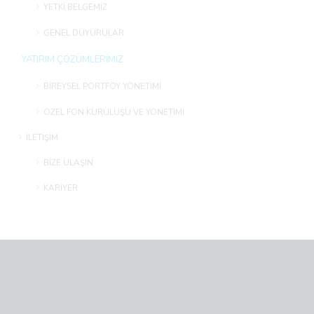
YETKİ BELGEMİZ
GENEL DUYURULAR
YATIRIM ÇÖZÜMLERİMİZ
BİREYSEL PORTFÖY YÖNETİMİ
ÖZEL FON KURULUŞU VE YÖNETİMİ
İLETİŞİM
BİZE ULAŞIN
KARİYER