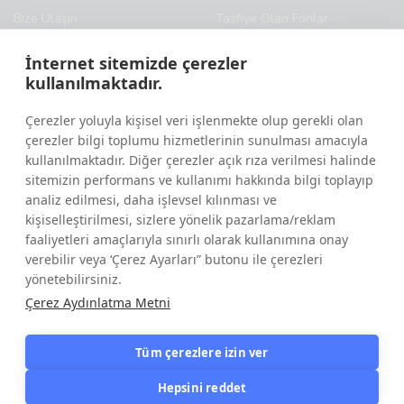
Bize Ulaşın
Tasfiye Olan Fonlar
Sıkça Sorulan Sorular
İnternet sitemizde çerezler
Yasal Uyarı
kullanılmaktadır.
Çerez Politikası
Çerezler yoluyla kişisel veri işlenmekte olup gerekli olan
çerezler bilgi toplumu hizmetlerinin sunulması amacıyla
kullanılmaktadır. Diğer çerezler açık rıza verilmesi halinde
BİZİ TAKİP EDİN
sitemizin performans ve kullanımı hakkında bilgi toplayıp
analiz edilmesi, daha işlevsel kılınması ve
kişiselleştirilmesi, sizlere yönelik pazarlama/reklam
faaliyetleri amaçlarıyla sınırlı olarak kullanımına onay
verebilir veya ‘Çerez Ayarları” butonu ile çerezleri
yönetebilirsiniz.
Çerez Aydınlatma Metni
Tüm çerezlere izin ver
Hepsini reddet
© Atlas Portföy © 2026. Tüm Hakları Saklıdır.