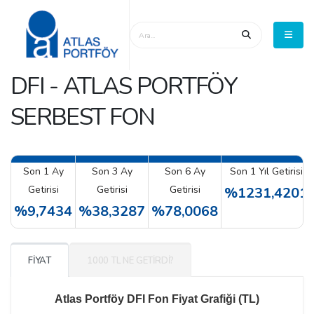
DFI - ATLAS PORTFÖY
SERBEST FON
Son 1 Ay
Son 3 Ay
Son 6 Ay
Son 1 Yıl Getirisi
Getirisi
Getirisi
Getirisi
%1231,4201
%9,7434
%38,3287
%78,0068
FİYAT
1000 TL NE GETİRDİ?
Atlas Portföy DFI Fon Fiyat Grafiği (TL)