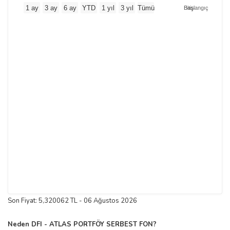
1 ay
3 ay
6 ay
YTD
1 yıl
3 yıl
Tümü
Başlangıç
Bitiş
Son Fiyat: 5,320062 TL - 06 Ağustos 2026
Neden DFI - ATLAS PORTFÖY SERBEST FON?