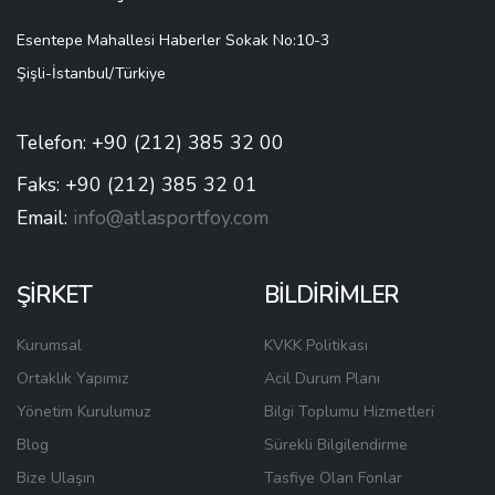
Esentepe Mahallesi Haberler Sokak No:10-3
Şişli-İstanbul/Türkiye
Telefon: +90 (212) 385 32 00
Faks: +90 (212) 385 32 01
Email:
info@atlasportfoy.com
ŞİRKET
BİLDİRİMLER
Kurumsal
KVKK Politikası
Ortaklık Yapımız
Acil Durum Planı
Yönetim Kurulumuz
Bilgi Toplumu Hizmetleri
Blog
Sürekli Bilgilendirme
Bize Ulaşın
Tasfiye Olan Fonlar